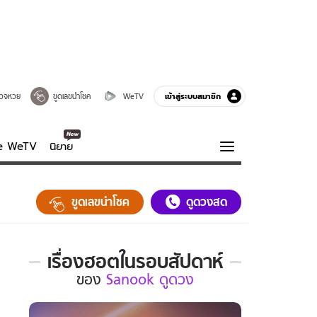
เข้าสู่ระบบสมาชิก
วจหวย
ขูดเลขนำโชค
WeTV
ve WeTV
นิยาย
รบรส
ความรู้รอบตัว
ขูดเลขนำโชค
ดูดวงสด
ฮาวทู
กูรู-รอบรู้
เรื่องฮอตในรอบสัปดาห์
เรื่อง
ของ
Sanook ดูดวง
ฮอต
ใน
รอบ