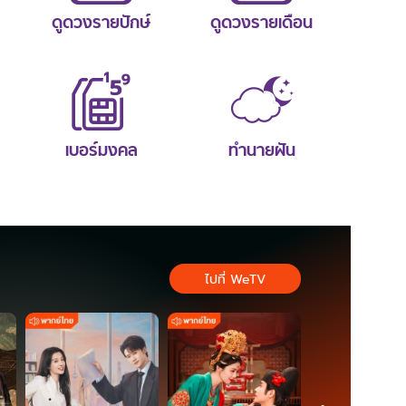
ดูดวงรายปักษ์
ดูดวงรายเดือน
เบอร์มงคล
ทำนายฝัน
ไปที่ WeTV