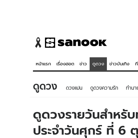
หน้าแรก
เรื่องฮอต
ข่าว
ดูดวง
ข่าวบันเทิง
ก
ดูดวง
ข่าว
ดูดวง - 
ดวงแม่น
ดูดวงความรัก
ทํานา
เรื่องฮอต
ดูดวง
ข่าว
หวยไทย
ดูดวงรายวันสำหรับท่
ข่าวบันเทิง
สถิติหวยไท
ประจำวันศุกร์ ที่ 6
ข่าวกีฬา
หวยลาว
ข่าวเศรษฐกิจ