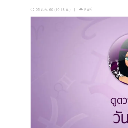
อัปเดตจีน
05 ต.ค. 60 (10:18 น.)
พิมพ์
เช็กข่าวชัวร์
ติดตามสนุกโซเชี
ดาวน์โหลดสนุกแอปฟรี
สงวนลิขสิทธิ์ ©
2569
บริษัท อิมเมจ ฟิวเจอร์ (ประเทศไทย) จำกัด