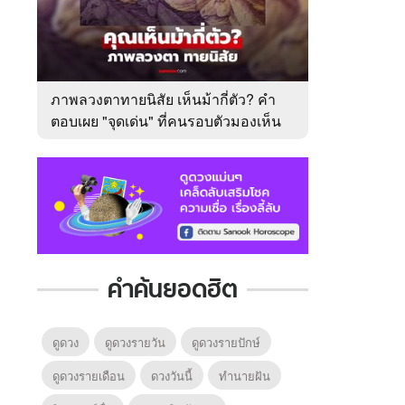
ภาพลวงตาทายนิสัย เห็นม้ากี่ตัว? คำ
ตอบเผย "จุดเด่น" ที่คนรอบตัวมองเห็น
ในตัวคุณ
คำค้นยอดฮิต
ดูดวง
ดูดวงรายวัน
ดูดวงรายปักษ์
ดูดวงรายเดือน
ดวงวันนี้
ทํานายฝัน