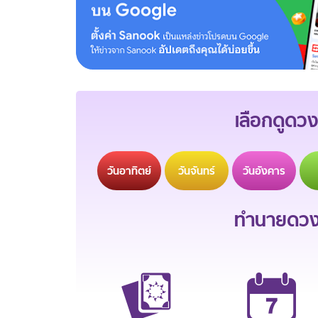
เลือกดูดวง
วัน
อาทิตย์
วัน
จันทร์
วัน
อังคาร
ทำนายดวงช