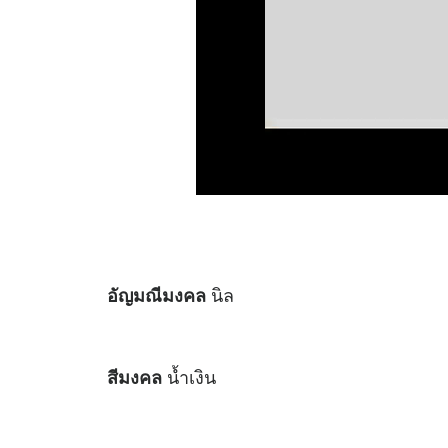
นิล
อัญมณีมงคล
น้ำเงิน
สีมงคล