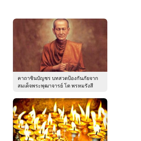
คาถาชินบัญชร บทสวดป้องกันภัยจาก
สมเด็จพระพุฒาจารย์ โต พรหมรังสี