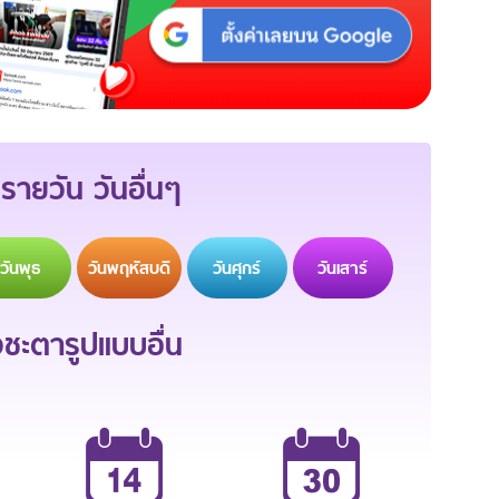
รายวัน วันอื่นๆ
วัน
พุธ
วัน
พฤหัสบดี
วัน
ศุกร์
วัน
เสาร์
ะตารูปแบบอื่น