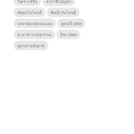
วิเคราะห์ชื่อ
คาถาชินบัญชร
ตัดผมวันไหนดี
ตัดเล็บวันไหนดี
บทสวดมนต์ก่อนนอน
ดูดวงปี 2569
คาถาท้าวเวสสุวรรณ
ปีชง 2569
ดูดวงรายสัปดาห์