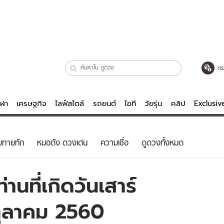
ตร
ีฬา
เศรษฐกิจ
ไลฟ์สไตล์
รถยนต์
ไอที
วัยรุ่น
คลิป
Exclusi
ตรวจหวย
ไลฟ์สไตล์
บันเทิงค
ยทายทัก
หมอดัง ดวงเด่น
ความเชื่อ
ดูดวงทั้งหมด
ผู้หญิง
หนัง-ละคร
ผู้ชาย
เพลง
านที่เกิดวันเสาร์
ย
วัยรุ่น
เกมส์
 ตุลาคม 2560
ไอที
คลิป
รถยนต์
พอดแคสต์