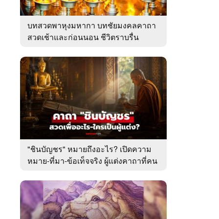
บทสวดพาหุงมหากา บทชัยมงคลคาถา
สวดเช้าและก่อนนอน ชีวิตราบรื่น
"ชินบัญชร" หมายถึงอะไร? เปิดความ
หมาย-ที่มา-ข้อเท็จจริง ผู้แต่งคาถาที่คน
ไทยคุ้นเคย