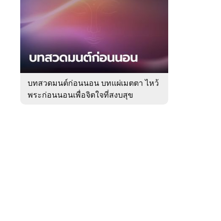
สัปดาห์
ของ
Sanook
ดูด
 WeTV
วง
บทสวดมนต์ก่อนนอน บทแผ่เมตตา ไหว้
พระก่อนนอนเพื่อจิตใจที่สงบสุข
ติดต่อโฆษณา
tencentthbd
sales@tencent.co.th
รา
ร้องเรียนเนื้อหาไม่เหมาะสม
แนะนำติชม แจ้งปัญหาการใช้งาน