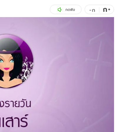
ก
สุขภาพ
+
ดูทีวี
-
ก
กดฟัง
เที่ยว-กิน
WeTV
Tasteful Thailand
Exclusive
Sanook Choice
นิยาย
ยลได้ที่
ร่วมงานกับเ