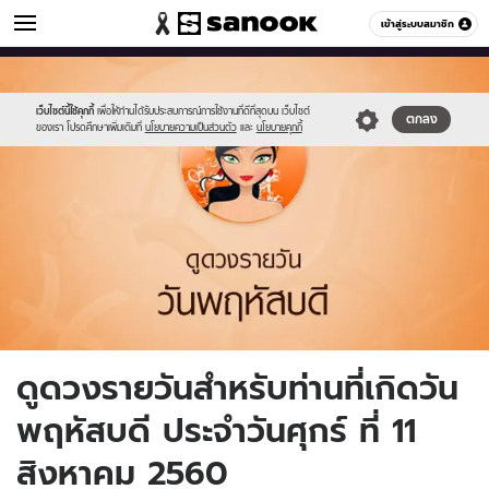
ดูดวง
เข้าสู่ระบบสมาชิก
หมวดอื่นๆ
//s.isanook.com/ho/0/ud/fxd/day/5_thu.jpg
Sanook
//s.isanook.com/sr/0/images/logo-
600
60
new-
sanook.png
เว็บไซต์นี้ใช้คุกกี้
เพื่อให้ท่านได้รับประสบการณ์การใช้งานที่ดีที่สุดบน เว็บไซต์
ตกลง
ของเรา โปรดศึกษาเพิ่มเติมที่
นโยบายความเป็นส่วนตัว
และ
นโยบายคุกกี้
ดูดวงรายวันสำหรับท่านที่เกิดวัน
พฤหัสบดี ประจำวันศุกร์ ที่ 11
สิงหาคม 2560