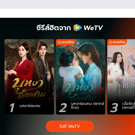
ซีรีส์ฮิตจาก
1
2
3
บุหงาซ่อนคม (พากย์
เมื่อรั
บุหงาซ่อนคม
ไทย)
(พากย์
ไปที่ WeTV