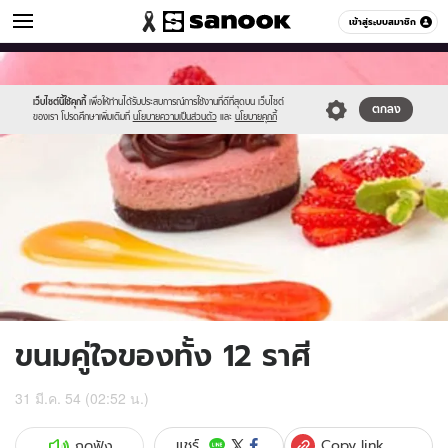
ดูดวง
เข้าสู่ระบบสมาชิก
หมวดอื่นๆ
//s.isanook.com/ho/0/ud/2/12161/m-
Sanook
//s.isanook.com/sr/0/images/logo-
600
60
2.jpg
new-
sanook.png
เว็บไซต์นี้ใช้คุกกี้
เพื่อให้ท่านได้รับประสบการณ์การใช้งานที่ดีที่สุดบน เว็บไซต์
ตกลง
ของเรา โปรดศึกษาเพิ่มเติมที่
นโยบายความเป็นส่วนตัว
และ
นโยบายคุกกี้
ขนมคู่ใจของทั้ง 12 ราศี
31 มี.ค. 54 (02:52 น.)
Copy link
แชร์
กดฟัง