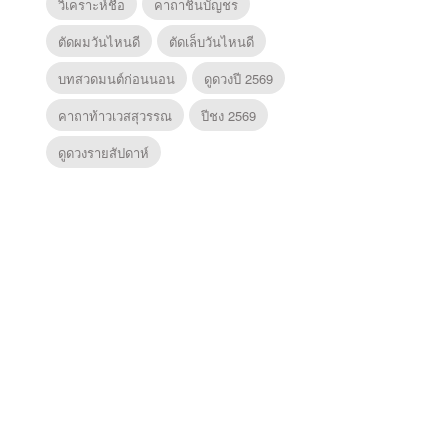
วิเคราะห์ชื่อ
คาถาชินบัญชร
ตัดผมวันไหนดี
ตัดเล็บวันไหนดี
บทสวดมนต์ก่อนนอน
ดูดวงปี 2569
คาถาท้าวเวสสุวรรณ
ปีชง 2569
ดูดวงรายสัปดาห์