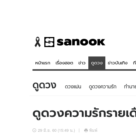
หน้าแรก
เรื่องฮอต
ข่าว
ดูดวง
ข่าวบันเทิง
ก
ดูดวง
ข่าว
ดูดวง - 
ดวงแม่น
ดูดวงความรัก
ทํานา
เรื่องฮอต
ดูดวง
ข่าว
หวยไทย
ดูดวงความรักรายเดื
ข่าวบันเทิง
สถิติหวยไท
ข่าวกีฬา
หวยลาว
29 มิ.ย. 60 (15:49 น.)
พิมพ์
ข่าวเศรษฐกิจ