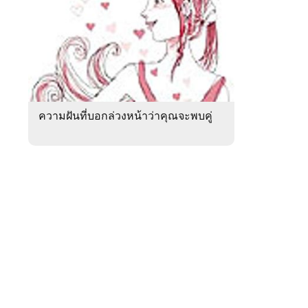
สัปดาห์
ของ
หมวด
ดูด
 WeTV
วง
ความ
รัก
ความฝันที่บอกล่วงหน้าว่าคุณจะพบคู่
ติดต่อโฆษณา
tencentthbd
sales@tencent.co.th
รา
ร้องเรียนเนื้อหาไม่เหมาะสม
แนะนำติชม แจ้งปัญหาการใช้งาน