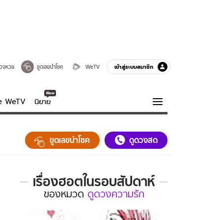
เข้าสู่ระบบสมาชิก
วจหวย
ขูดเลขนำโชค
WeTV
ve WeTV
นิยาย
รบรส
ความรู้รอบตัว
ขูดเลขนำโชค
ดูดวงสด
ฮาวทู
กูรู-รอบรู้
เรื่องฮอตในรอบสัปดาห์
เรื่อง
ของ
หมวด
ดูดวงความรัก
ฮอต
ใน
รอบ