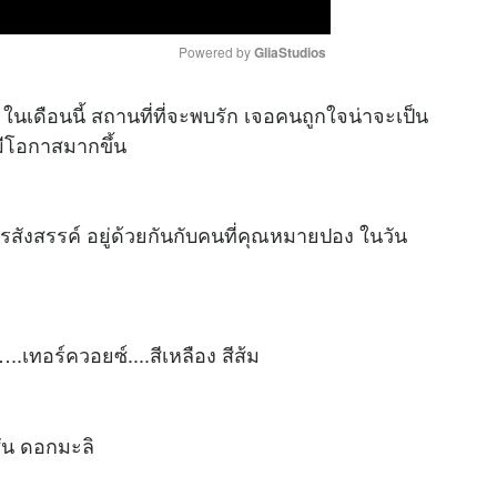
Powered by 
GliaStudios
 ในเดือนนี้ สถานที่ที่จะพบรัก เจอคนถูกใจน่าจะเป็น
M
มีโอกาสมากขึ้น
u
t
e
ารสังสรรค์ อยู่ด้วยกันกับคนที่คุณหมายปอง ในวัน
…..เทอร์ควอยซ์....สีเหลือง สีส้ม
ั่น ดอกมะลิ