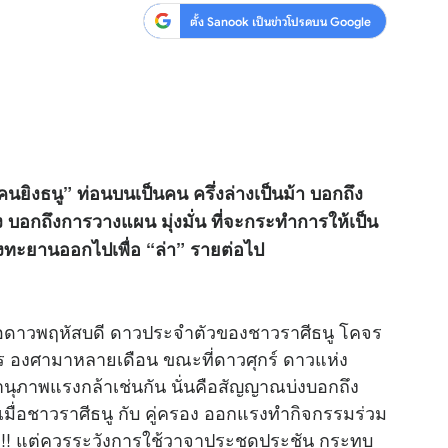
ตั้ง Sanook เป็นข่าวโปรดบน Google
คนยิงธนู” ท่อนบนเป็นคน ครึ่งล่างเป็นม้า บอกถึง
ยิง บอกถึงการวางแผน มุ่งมั่น ที่จะกระทำการให้เป็น
ุ่งทะยานออกไปเพื่อ “ล่า” รายต่อไป
เมื่อดาวพฤหัสบดี ดาวประจำตัวของชาวราศีธนู โคจร
ักร องศามาหลายเดือน ขณะที่ดาวศุกร์ ดาวแห่ง
นุภาพแรงกล้าเช่นกัน นั่นคือสัญญาณบ่งบอกถึง
มื่อชาวราศีธนู กับ คู่ครอง ออกแรงทำกิจกรรมร่วม
ปิ้ง!!! แต่ควรระวังการใช้วาจาประชดประชัน กระทบ