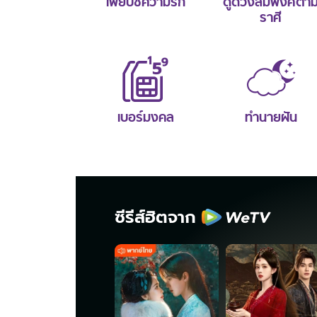
ไพ่ยิปซีความรัก
ดูดวงสมพงศ์ตา
ราศี
เบอร์มงคล
ทำนายฝัน
ซีรีส์ฮิตจาก