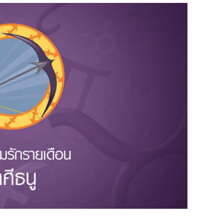
สุขภาพ
ดูทีวี
เที่ยว-กิน
WeTV
Tasteful Thailand
Exclusive
Sanook Choice
นิยาย
ยลได้ที่
ร่วมงานกับเ