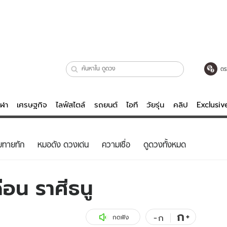
ตร
ีฬา
เศรษฐกิจ
ไลฟ์สไตล์
รถยนต์
ไอที
วัยรุ่น
คลิป
Exclusi
ตรวจหวย
ไลฟ์สไตล์
บันเทิงค
ยทายทัก
หมอดัง ดวงเด่น
ความเชื่อ
ดูดวงทั้งหมด
ผู้หญิง
หนัง-ละคร
ผู้ชาย
เพลง
อน ราศีธนู
ย
วัยรุ่น
เกมส์
ไอที
คลิป
ก
+
-
ก
กดฟัง
รถยนต์
พอดแคสต์