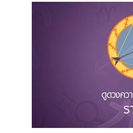
อัปเดตจีน
เช็กข่าวชัวร์
ติดตามสนุกโซเชี
ดาวน์โหลดสนุกแอปฟรี
สงวนลิขสิทธิ์ ©
2569
บริษัท อิมเมจ ฟิวเจอร์ (ประเทศไทย) จำกัด