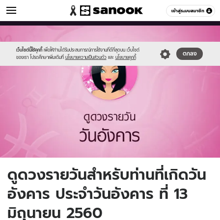
ดูดวง
เข้าสู่ระบบสมาชิก
หมวดอื่นๆ
//s.isanook.com/ho/0/ud/fxd/day/3_tue.jpg
Sanook
//s.isanook.com/sr/0/images/logo-
600
60
new-
sanook.png
เว็บไซต์นี้ใช้คุกกี้
เพื่อให้ท่านได้รับประสบการณ์การใช้งานที่ดีที่สุดบน เว็บไซต์
ตกลง
ของเรา โปรดศึกษาเพิ่มเติมที่
นโยบายความเป็นส่วนตัว
และ
นโยบายคุกกี้
ดูดวงรายวันสำหรับท่านที่เกิดวัน
อังคาร ประจำวันอังคาร ที่ 13
มิถุนายน 2560