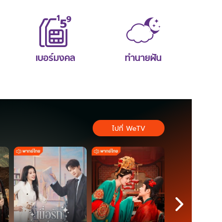
เบอร์มงคล
ทำนายฝัน
ไปที่ WeTV