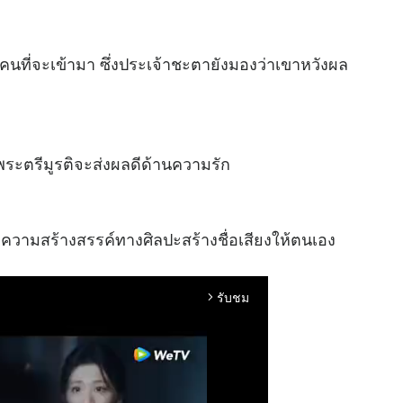
จคนที่จะเข้ามา ซึ่งประเจ้าชะตายังมองว่าเขาหวังผล
ระตรีมูรติจะส่งผลดีด้านความรัก
ความสร้างสรรค์ทางศิลปะสร้างชื่อเสียงให้ตนเอง
รับชม
arrow_forward_ios