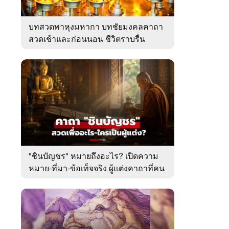
บทสวดพาหุงมหากา บทชัยมงคลคาถา
สวดเช้าและก่อนนอน ชีวิตราบรื่น
"ชินบัญชร" หมายถึงอะไร? เปิดความ
หมาย-ที่มา-ข้อเท็จจริง ผู้แต่งคาถาที่คน
ไทยคุ้นเคย