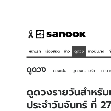
หน้าแรก
เรื่องฮอต
ข่าว
ดูดวง
ข่าวบันเทิง
ก
ดูดวง
ข่าว
ดูดวง - 
ดวงแม่น
ดูดวงความรัก
ทํานา
เรื่องฮอต
ดูดวง
ข่าว
หวยไทย
ดูดวงรายวันสำหรับท่
ข่าวบันเทิง
สถิติหวยไท
ประจำวันจันทร์ ที่ 
ข่าวกีฬา
หวยลาว
ข่าวเศรษฐกิจ