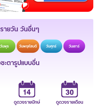
รายวัน วันอื่นๆ
วัน
พุธ
วัน
พฤหัสบดี
วัน
ศุกร์
วัน
เสาร์
ะตารูปแบบอื่น
ดูดวงรายปักษ์
ดูดวงรายเดือน