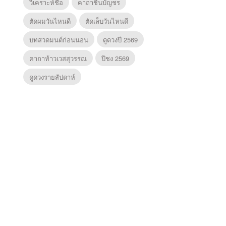
วิเคราะห์ชื่อ
คาถาชินบัญชร
ตัดผมวันไหนดี
ตัดเล็บวันไหนดี
บทสวดมนต์ก่อนนอน
ดูดวงปี 2569
คาถาท้าวเวสสุวรรณ
ปีชง 2569
ดูดวงรายสัปดาห์