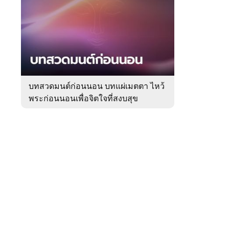
สัปดาห์
ของ
Sanook
ดูด
 WeTV
วง
บทสวดมนต์ก่อนนอน บทแผ่เมตตา ไหว้
พระก่อนนอนเพื่อจิตใจที่สงบสุข
ติดต่อโฆษณา
tencentthbd
sales@tencent.co.th
รา
ร้องเรียนเนื้อหาไม่เหมาะสม
แนะนำติชม แจ้งปัญหาการใช้งาน