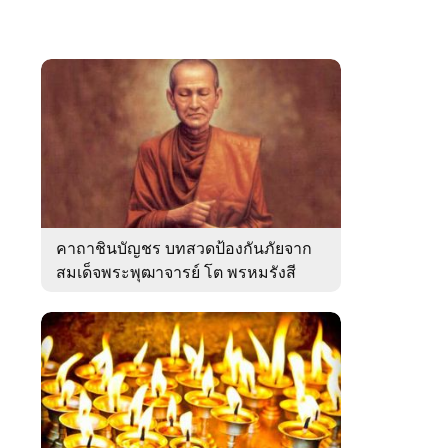
คาถาชินบัญชร บทสวดป้องกันภัยจาก
สมเด็จพระพุฒาจารย์ โต พรหมรังสี