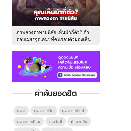
ภาพลวงตาทายนิสัย เห็นม้ากี่ตัว? คำ
ตอบเผย "จุดเด่น" ที่คนรอบตัวมองเห็น
ในตัวคุณ
คำค้นยอดฮิต
ดูดวง
ดูดวงรายวัน
ดูดวงรายปักษ์
ดูดวงรายเดือน
ดวงวันนี้
ทํานายฝัน