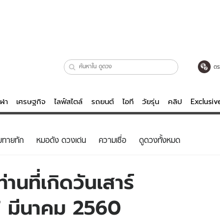
ตร
ีฬา
เศรษฐกิจ
ไลฟ์สไตล์
รถยนต์
ไอที
วัยรุ่น
คลิป
Exclusi
ตรวจหวย
ไลฟ์สไตล์
บันเทิงค
ยทายทัก
หมอดัง ดวงเด่น
ความเชื่อ
ดูดวงทั้งหมด
ผู้หญิง
หนัง-ละคร
ผู้ชาย
เพลง
านที่เกิดวันเสาร์
ย
วัยรุ่น
เกมส์
27 มีนาคม 2560
ไอที
คลิป
รถยนต์
พอดแคสต์