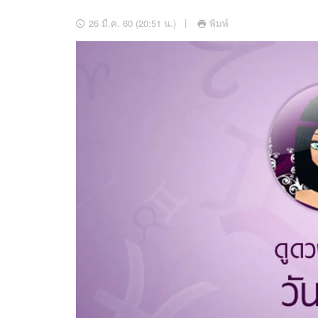
อัปเดตจีน
26 มี.ค. 60 (20:51 น.)
พิมพ์
เช็กข่าวชัวร์
ติดตามสนุกโซเชี
ดาวน์โหลดสนุกแอปฟรี
สงวนลิขสิทธิ์ ©
2569
บริษัท อิมเมจ ฟิวเจอร์ (ประเทศไทย) จำกัด