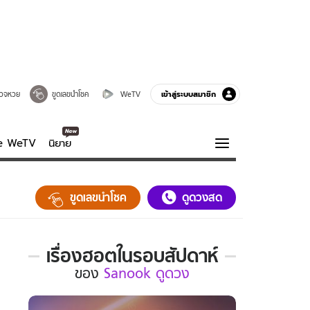
เข้าสู่ระบบสมาชิก
วจหวย
ขูดเลขนำโชค
WeTV
ve WeTV
นิยาย
รบรส
ความรู้รอบตัว
ขูดเลขนำโชค
ดูดวงสด
ฮาวทู
กูรู-รอบรู้
เรื่องฮอตในรอบสัปดาห์
เรื่อง
ของ
Sanook ดูดวง
ฮอต
ใน
รอบ