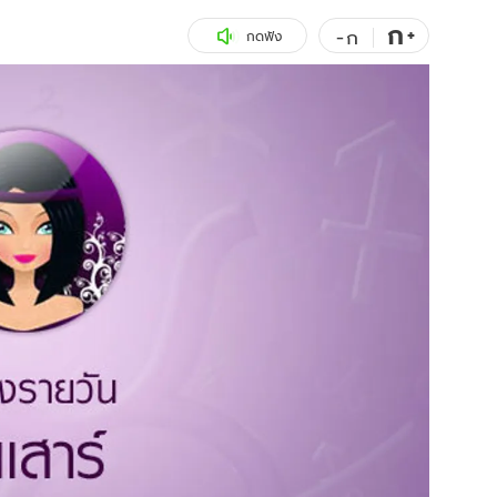
ก
สุขภาพ
+
ดูทีวี
-
ก
กดฟัง
เที่ยว-กิน
WeTV
Tasteful Thailand
Exclusive
Sanook Choice
นิยาย
ยลได้ที่
ร่วมงานกับเ