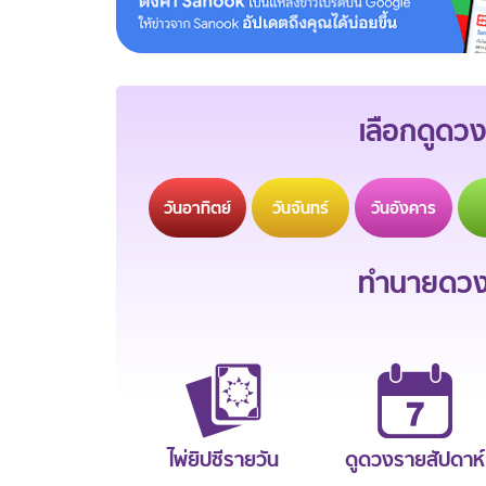
เลือกดูดวง
วัน
อาทิตย์
วัน
จันทร์
วัน
อังคาร
ทำนายดวงช
ไพ่ยิปซีรายวัน
ดูดวงรายสัปดาห์