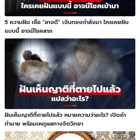
5 ความฝัน เชื่อ "ลางดี" เงินทองกำลังมา ใครเคยฝัน
แบบนี้ อาจมีโชคลาภ
ฝันเห็นญาติที่ตายไปแล้ว หมายความว่าอะไร? เปิดคำ
ทำนาย พร้อมเหตุผลทางจิตวิทยา