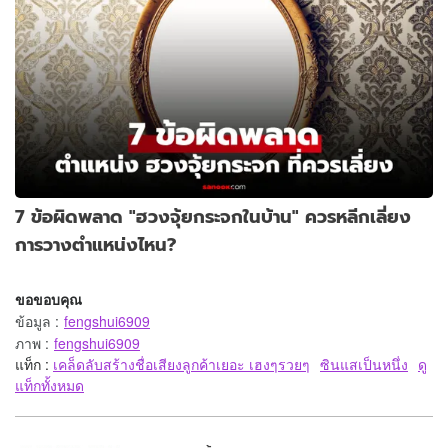
7 ข้อผิดพลาด "ฮวงจุ้ยกระจกในบ้าน" ควรหลีกเลี่ยง
การวางตำแหน่งไหน?
ขอขอบคุณ
ข้อมูล
:
fengshui6909
ภาพ
:
fengshui6909
แท็ก :
เคล็ดลับสร้างชื่อเสียงลูกค้าเยอะ เฮงๆรวยๆ
ซินแสเป็นหนึ่ง
ดู
แท็กทั้งหมด