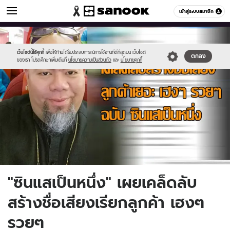
ดูดวง
เข้าสู่ระบบสมาชิก
หมวดอื่นๆ
//s.isanook.com/ho/0/ud/22/114921/phh.jpg
Sanook
//s.isanook.com/sr/0/images/logo-
600
60
new-
sanook.png
เว็บไซต์นี้ใช้คุกกี้
เพื่อให้ท่านได้รับประสบการณ์การใช้งานที่ดีที่สุดบน เว็บไซต์
ตกลง
ของเรา โปรดศึกษาเพิ่มเติมที่
นโยบายความเป็นส่วนตัว
และ
นโยบายคุกกี้
"ซินแสเป็นหนึ่ง" เผยเคล็ดลับ
สร้างชื่อเสียงเรียกลูกค้า เฮงๆ
รวยๆ