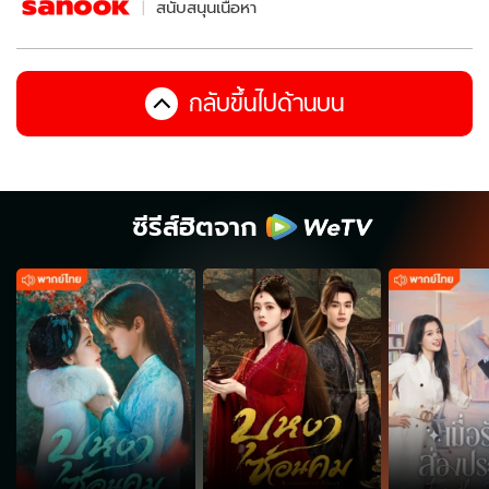
สนับสนุนเนื้อหา
กลับขึ้นไปด้านบน
ซีรีส์ฮิตจาก