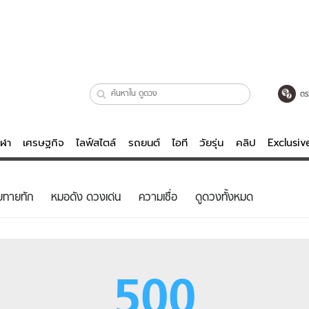
ตร
ีฬา
เศรษฐกิจ
ไลฟ์สไตล์
รถยนต์
ไอที
วัยรุ่น
คลิป
Exclusi
ตรวจหวย
ไลฟ์สไตล์
บันเทิงค
ยทายทัก
หมอดัง ดวงเด่น
ความเชื่อ
ดูดวงทั้งหมด
ผู้หญิง
หนัง-ละคร
ผู้ชาย
เพลง
ย
วัยรุ่น
เกมส์
500
ไอที
คลิป
รถยนต์
พอดแคสต์