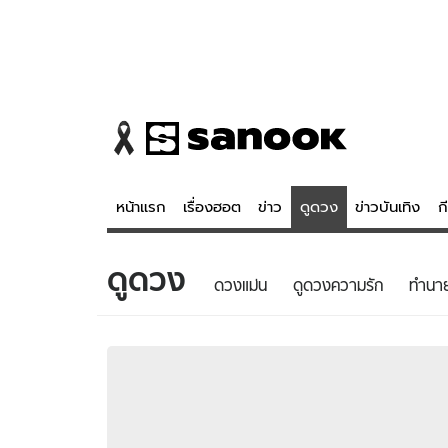
หน้าแรก
เรื่องฮอต
ข่าว
ดูดวง
ข่าวบันเทิง
ก
ดูดวง
ข่าว
ดูดวง - 
ดวงแม่น
ดูดวงความรัก
ทํานา
เรื่องฮอต
ดูดวง
ข่าว
หวยไทย
ข่าวบันเทิง
สถิติหวยไท
ข่าวกีฬา
หวยลาว
ข่าวเศรษฐกิจ