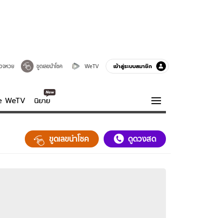
เข้าสู่ระบบสมาชิก
วจหวย
ขูดเลขนำโชค
WeTV
ve WeTV
นิยาย
รบรส
ความรู้รอบตัว
ขูดเลขนำโชค
ดูดวงสด
ฮาวทู
กูรู-รอบรู้