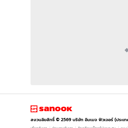
อัปเดตจีน
เช็กข่าวชัวร์
ติดตามสนุกโซเชี
ดาวน์โหลดสนุกแอปฟรี
สงวนลิขสิทธิ์ ©
2569
บริษัท อิมเมจ ฟิวเจอร์ (ประเทศไทย) จำกัด
สงวนลิขสิทธิ์ ©
2569
บริษัท อิมเมจ ฟิวเจอร์ (ประเ