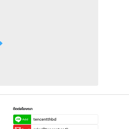
 WeTV
ติดต่อโฆษณา
tencentthbd
sales@tencent.co.th
รา
ร้องเรียนเนื้อหาไม่เหมาะสม
แนะนำติชม แจ้งปัญหาการใช้งาน
ติดต่อโฆษณา
tencentthbd
Add