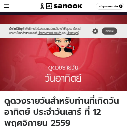
ดูดวง
เข้าสู่ระบบสมาชิก
หมวดอื่นๆ
//s.isanook.com/ho/0/ud/fxd/day/1_sun.jpg
Sanook
//s.isanook.com/sr/0/images/logo-
600
60
new-
sanook.png
เว็บไซต์นี้ใช้คุกกี้
เพื่อให้ท่านได้รับประสบการณ์การใช้งานที่ดีที่สุดบน เว็บไซต์
ตกลง
ของเรา โปรดศึกษาเพิ่มเติมที่
นโยบายความเป็นส่วนตัว
และ
นโยบายคุกกี้
ดูดวงรายวันสำหรับท่านที่เกิดวัน
อาทิตย์ ประจำวันเสาร์ ที่ 12
พฤศจิกายน 2559