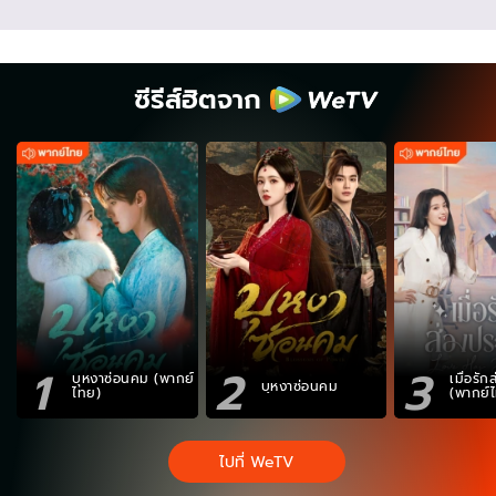
ซีรีส์ฮิตจาก
1
2
3
บุหงาซ่อนคม (พากย์
เมื่อรั
บุหงาซ่อนคม
ไทย)
(พากย์
ไปที่ WeTV