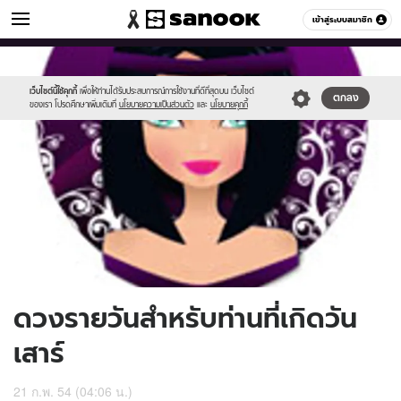
ดูดวง
เข้าสู่ระบบสมาชิก
หมวดอื่นๆ
//s.isanook.com/ho/0/ud/2/10721/170-
Sanook
//s.isanook.com/sr/0/images/logo-
600
60
sat.jpg
new-
sanook.png
เว็บไซต์นี้ใช้คุกกี้
เพื่อให้ท่านได้รับประสบการณ์การใช้งานที่ดีที่สุดบน เว็บไซต์
ตกลง
ของเรา โปรดศึกษาเพิ่มเติมที่
นโยบายความเป็นส่วนตัว
และ
นโยบายคุกกี้
ดวงรายวันสำหรับท่านที่เกิดวัน
เสาร์
21 ก.พ. 54 (04:06 น.)