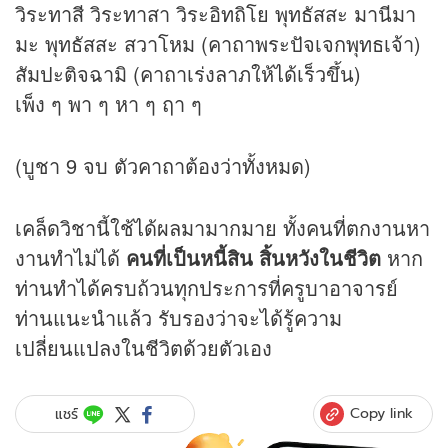
วิระทาสี วิระทาสา วิระอิทถิโย พุทธัสสะ มานีมา
มะ พุทธัสสะ สวาโหม (คาถาพระปัจเจกพุทธเจ้า)
สัมปะติจฉามิ (คาถาเร่งลาภให้ได้เร็วขึ้น)
เพ็ง ๆ พา ๆ หา ๆ ฤา ๆ
(บูชา 9 จบ ตัวคาถาต้องว่าทั้งหมด)
เคล็ดวิชานี้ใช้ได้ผลมามากมาย ทั้งคนที่ตกงานหา
งานทำไม่ได้
คนที่เป็นหนี้สิน สิ้นหวังในชีวิต
หาก
ท่านทำได้ครบถ้วนทุกประการที่ครูบาอาจารย์
ท่านแนะนำแล้ว รับรองว่าจะได้รู้ความ
เปลี่ยนแปลงในชีวิตด้วยตัวเอง
Copy link
แชร์