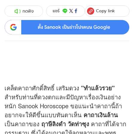
Copy link
แชร์
กดฟัง
ตั้ง Sanook เป็นข่าวโปรดบน Google
เคล็ดคาถาศักดิ์สิทธิ์ เสริม
ดวง
"ทำแล้วรวย"
สำหรับท่านที่
ดวง
ตกและมีปัญหาเรื่องเงินอย่าง
หนัก Sanook Horoscope ขอแนะนำคาถานี้ถ้า
อยากจะให้ดีขึ้นแบบทันตาเห็น
คาถาเงินล้าน
เป็นคาถาของ
ฤาษีลิงดำ วัดท่าซุง
คาถาที่ได้จาก
กรรมฐาน ซึ่งได้อนุญาตให้ลูกหลานและพุทธ