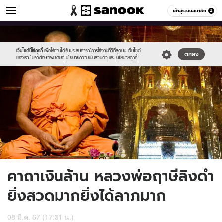
ดูดวง
เข้าสู่ระบบสมาชิก
หมวดอื่นๆ
//s.isanook.com/ho/0/ud/21/105121/rh.jpg
Sanook
//s.isanook.com/sr/0/images/logo-
600
60
new-
sanook.png
เว็บไซต์นี้ใช้คุกกี้
เพื่อให้ท่านได้รับประสบการณ์การใช้งานที่ดีที่สุดบน เว็บไซต์
ตกลง
ของเรา โปรดศึกษาเพิ่มเติมที่
นโยบายความเป็นส่วนตัว
และ
นโยบายคุกกี้
คาถาเงินล้าน หลวงพ่อฤาษีลิงดำ
ยิ่งสวดมากยิ่งได้ลาภมาก
08 มี.ค. 67 (17:31 น.)