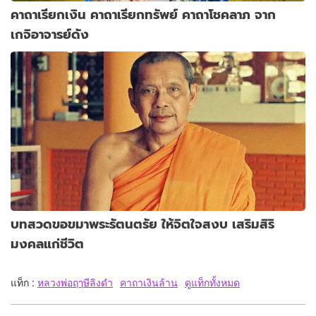
คาถาเรียกเงิน คาถาเรียกทรัพย์ คาถาโชคลาภ จาก
เกจิอาจารย์ดัง
บทสวดขอขมาพระรัตนตรัย ให้จิตใจสงบ เสริมสิริ
มงคลแก่ชีวิต
แท็ก :
หลวงพ่อฤๅษีลิงดำ
คาถาเงินล้าน
ดูแท็กทั้งหมด