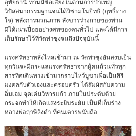
อุทัยธานี ท่านมีชื่อเสียงในด้านการบำเพ็ญ
วิปัสสนากรรมฐานจนได้วิชามโนยิทธิ (ฤทธิ์ทาง
ใจ) หลังการมรณภาพ สังขารร่างกายของท่าน
มิได้เน่าเปื่อยอย่างศพของคนทั่วไป และได้มีการ
เก็บรักษาไว้ที่วัดท่าซุงจนถึงปัจจุบันนี้
แรงศรัทธาหลั่งไหลเข้ามา ณ วัดท่าซุงอันสงบเย็น
ทุกวันจะมีกระแสแรงศรัทธาจากผู้คนถ้วนทั่วทุก
สารทิศเดินทางเข้ามากราบไหว้บูชาเพื่อเป็นสิริ
มงคลกับตัวเองและครอบครัว ได้สัมผัสกับความ
อิ่มเอม จุดเด่นวิหารแก้ว ภายในประดับด้วย
กระจกทำให้เกิดแสงระยิบระยับ เป็นที่เก็บร่าง
หลวงพ่อฤาษีลิงดำ ที่คนเคารพนับถือ