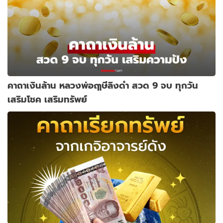
คาถาเงินล้าน หลวงพ่อฤๅษีลิงดำ สวด 9 จบ ทุกวัน
เสริมโชค เสริมทรัพย์