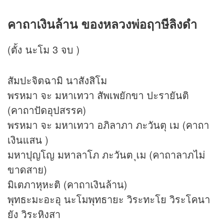
คาถาเงินล้าน ของหลวงพ่อฤาษีลิงดำ
(ตั้ง นะโม 3 จบ )
สัมปะจิตฉามิ นาสังสิโม
พรหมา จะ มหาเทวา สัพเพยักขา ปะรายันติ
(คาถาปัดอุปสรรค)
พรหมา จะ มหาเทวา อภิลาภา ภะวันตุ เม (คาถา
เงินแสน )
มหาปุญโญ มหาลาโภ ภะวันต ุเม (คาถาลาภไม่
ขาดสาย)
มิเตภาหุหะติ (คาถาเงินล้าน)
พุทธะมะอะอุ นะโมพุทธายะ วิระทะโย วิระโคนา
ยัง วิระหิงสา