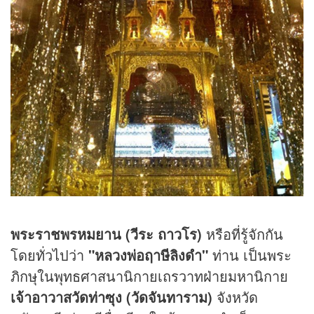
พระราชพรหมยาน (วีระ ถาวโร)
หรือที่รู้จักกัน
โดยทั่วไปว่า
"หลวงพ่อฤาษีลิงดำ"
ท่าน เป็นพระ
ภิกษุในพุทธศาสนานิกายเถรวาทฝ่ายมหานิกาย
เจ้าอาวาสวัดท่าซุง (วัดจันทาราม)
จังหวัด