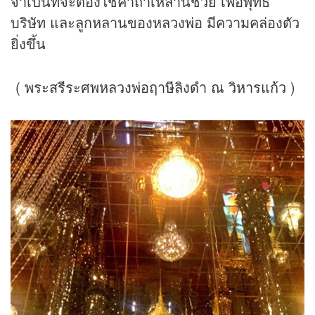
จำเป็นที่จะต้องใช้คาถาเหล่านี้ช่วย เพื่อพุทธ
บริษัท และลูกหลานของหลวงพ่อ มีความคล่องตัว
ยิ่งขึ้น
( พระสรีระศพหลวงพ่อฤาษีลิงดำ ณ วิหารแก้ว )