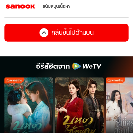
สนับสนุนเนื้อหา
กลับขึ้นไปด้านบน
ซีรีส์ฮิตจาก