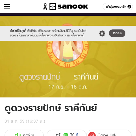
ดูดวง
เข้าสู่ระบบสมาชิก
หมวดอื่นๆ
//s.isanook.com/ho/0/ud/fxd/fortnightly/06_virgo.jpg
Sanook
//s.isanook.com/sr/0/images/logo-
600
60
new-
sanook.png
เว็บไซต์นี้ใช้คุกกี้
เพื่อให้ท่านได้รับประสบการณ์การใช้งานที่ดีที่สุดบน เว็บไซต์
ตกลง
ของเรา โปรดศึกษาเพิ่มเติมที่
นโยบายความเป็นส่วนตัว
และ
นโยบายคุกกี้
ดูดวงรายปักษ์ ราศีกันย์
31 ส.ค. 59 (16:37 น.)
Copy link
แชร์
กดฟัง