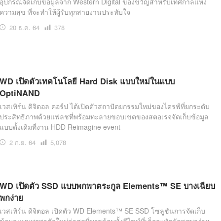
อุปกรณ์จัดเก็บข้อมูลจาก Western Digital ของขวัญสำหรับเทศกาลแห่ง
ความสุข ที่จะทำให้ผู้รับทุกสายงานประทับใจ
20 ธ.ค. 64
เปิด
378
อ่าน
WD เปิดตัวเทคโนโลยี Hard Disk แบบใหม่ในแบบ
OptiNAND
เวสเทิร์น ดิจิตอล คอร์ป ได้เปิดตัวสถาปัตยกรรมใหม่ของไดรฟ์ที่ยกระดับ
ประสิทธิภาพด้วยแฟลชที่พร้อมทะลายขอบเขตของสตอเรจจัดเก็บข้อมูล
แบบดั้งเดิมที่งาน HDD Reimagine event
2 ก.ย. 64
เปิด
5,078
อ่าน
WD เปิดตัว SSD แบบพกพาตระกูล Elements™ SE บางเฉียบ
พกง่าย
เวสเทิร์น ดิจิตอล เปิดตัว WD Elements™ SE SSD โซลูชันการจัดเก็บ