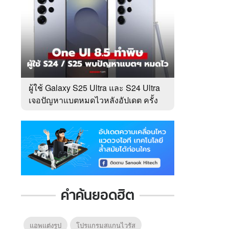
ผู้ใช้ Galaxy S25 Ultra และ S24 Ultra
เจอปัญหาแบตหมดไวหลังอัปเดต ครั้ง
ล่าสุด
คำค้นยอดฮิต
แอพแต่งรูป
โปรแกรมสแกนไวรัส