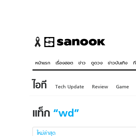
หน้าแรก
เรื่องฮอต
ข่าว
ดูดวง
ข่าวบันเทิง
ก
ไอที
ข่าว
ดูดวง - 
Tech Update
Review
Game
เรื่องฮอต
ดูดวง
ข่าว
หวยไทย
แท็ก
wd
ข่าวบันเทิง
สถิติหวยไท
wd
ข่าวกีฬา
หวยลาว
ใหม่
ใหม่ล่าสุด
ข่าวเศรษฐกิจ