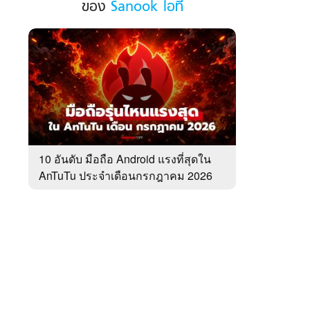
ของ
Sanook ไอที
ฮอต
ใน
รอบ
สัปดาห์
 WeTV
ของ
Sanook
ไอที
ติดต่อโฆษณา
10 อันดับ มือถือ Android แรงที่สุดใน
tencentthbd
sales@tencent.co.th
AnTuTu ประจำเดือนกรกฎาคม 2026
รา
ร้องเรียนเนื้อหาไม่เหมาะสม
แนะนำติชม แจ้งปัญหาการใช้งาน