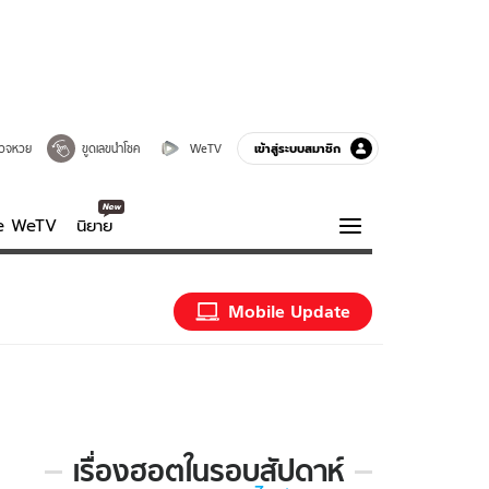
เข้าสู่ระบบสมาชิก
วจหวย
ขูดเลขนำโชค
WeTV
ve WeTV
นิยาย
รบรส
ความรู้รอบตัว
Mobile Update
ฮาวทู
กูรู-รอบรู้
เรื่องฮอตในรอบสัปดาห์
เรื่อง