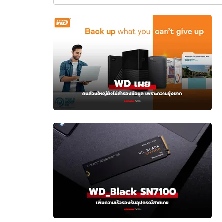
ล่าสุด
อัปเดตจีน
เช็กข่าวชัวร์
ติดตามสนุกโซเชี
ดาวน์โหลดสนุกแอปฟรี
สงวนลิขสิทธิ์ ©
2569
บริษัท อิมเมจ ฟิวเจอร์ (ประเทศไทย) จำกัด