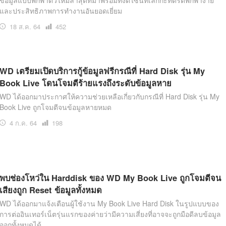
ข้อมูลแบบพกพาตัวใหม่ล่าสุดที่มาพร้อมทั้งดีไซน์ที่เล็กกะทัดรัดพกพาง่าย
และประสิทธิภาพการทำงานอันยอดเยี่ยม
18 ส.ค. 64
เปิด
452
อ่าน
WD เตรียมเปิดบริการกู้ข้อมูลฟรีกรณีที่ Hard Disk รุ่น My
Book Live โดนโจมตีร้ายแรงถึงระดับข้อมูลหาย
WD ได้ออกมาประกาศให้ความช่วยเหลือเกี่ยวกับกรณีที่ Hard Disk รุ่น My
Book Live ถูกโจมตีจนข้อมูลหายหมด
4 ก.ค. 64
เปิด
198
อ่าน
พบช่องโหว่ใน Harddisk ของ WD My Book Live ถูกโจมตีจน
เสียงถูก Reset ข้อมูลทั้งหมด
WD ได้ออกมาแจ้งเตือนผู้ใช้งาน My Book Live Hard Disk ในรูปแบบของ
การต่ออินเทอร์เน็ตรุ่นแรกของค่ายว่ามีความเสี่ยงที่อาจจะถูกมือดีลบข้อมูล
ออกทั้งหมดได้