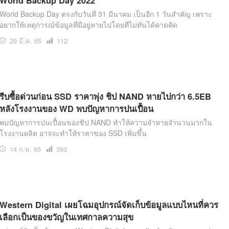
World Backup Day 2022
World Backup Day ตรงกับวันที่ 31 มีนาคม เป็นอีก 1 วันสำคัญ เพราะ
อยากให้เหตุการณ์ข้อมูลที่มีอยู่หายไปโดยที่ไม่ทันได้คาดคิด
29 มี.ค. 65
เปิด
112
อ่าน
รีบซื้อด่วนก่อน SSD ราคาพุ่ง ชิป NAND หายไปกว่า 6.5EB
หลังโรงงานของ WD พบปัญหาการปนเปื้อน
พบปัญหาการปนเปื้อนของชิป NAND ทำให้ความจำหายจำนวนมากใน
โรงงานผลิต อาจจะทำให้ราคาของ SSD เพิ่มขึ้่น
14 ก.พ. 65
เปิด
393
อ่าน
Western Digital เผยโฉมอุปกรณ์จัดเก็บข้อมูลแบบไหนที่ควร
เลือกเป็นของขวัญในเทศกาลความสุข