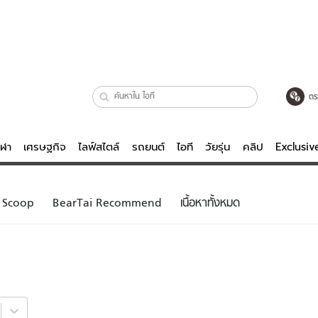
ตร
ีฬา
เศรษฐกิจ
ไลฟ์สไตล์
รถยนต์
ไอที
วัยรุ่น
คลิป
Exclusi
ตรวจหวย
ไลฟ์สไตล์
บันเทิงค
Scoop
BearTai Recommend
เนื้อหาทั้งหมด
ผู้หญิง
หนัง-ละคร
ผู้ชาย
เพลง
ย
วัยรุ่น
เกมส์
ไอที
คลิป
รถยนต์
พอดแคสต์