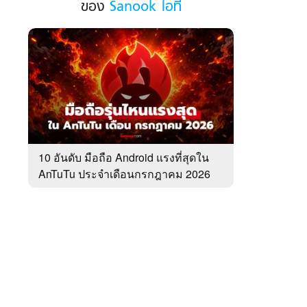
ของ
Sanook ไอที
ฮอต
ใน
รอบ
สัปดาห์
 WeTV
ของ
Sanook
ไอที
ติดต่อโฆษณา
10 อันดับ มือถือ Android แรงที่สุดใน
tencentthbd
sales@tencent.co.th
AnTuTu ประจำเดือนกรกฎาคม 2026
รา
ร้องเรียนเนื้อหาไม่เหมาะสม
แนะนำติชม แจ้งปัญหาการใช้งาน