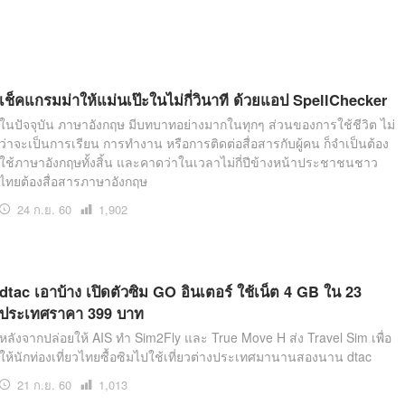
เช็คแกรมม่าให้แม่นเป๊ะในไม่กี่วินาที ด้วยแอป SpellChecker
ในปัจจุบัน ภาษาอังกฤษ มีบทบาทอย่างมากในทุกๆ ส่วนของการใช้ชีวิต ไม่
ว่าจะเป็นการเรียน การทำงาน หรือการติดต่อสื่อสารกับผู้คน ก็จำเป็นต้อง
ใช้ภาษาอังกฤษทั้งสิ้น และคาดว่าในเวลาไม่กี่ปีข้างหน้าประชาชนชาว
ไทยต้องสื่อสารภาษาอังกฤษ
24 ก.ย. 60
เปิด
1,902
อ่าน
dtac เอาบ้าง เปิดตัวซิม GO อินเตอร์ ใช้เน็ต 4 GB ใน 23
ประเทศราคา 399 บาท
หลังจากปล่อยให้ AIS ทำ Sim2Fly และ True Move H ส่ง Travel Sim เพื่อ
ให้นักท่องเที่ยวไทยซื้อซิมไปใช้เที่ยวต่างประเทศมานานสองนาน dtac
21 ก.ย. 60
เปิด
1,013
อ่าน