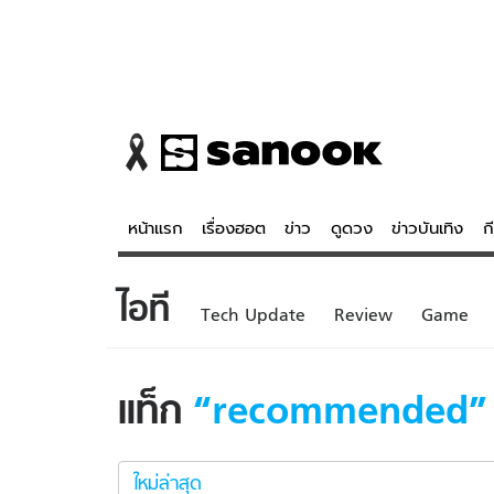
หน้าแรก
เรื่องฮอต
ข่าว
ดูดวง
ข่าวบันเทิง
ก
ไอที
ข่าว
ดูดวง - 
Tech Update
Review
Game
เรื่องฮอต
ดูดวง
ข่าว
หวยไทย
แท็ก
recommended
ข่าวบันเทิง
สถิติหวยไท
recommended
ข่าวกีฬา
หวยลาว
ใหม่
ใหม่ล่าสุด
ข่าวเศรษฐกิจ