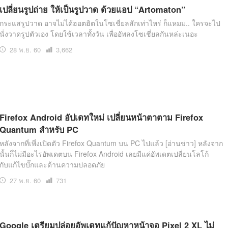
เปลี่ยนรูปถ่าย ให้เป็นรูปวาด ด้วยแอป “Artomaton”
กระแสรูปวาด อาจไม่ได้ฮอตฮิตในโซเชี่ยลสักเท่าไหร่ ก็แหมม.. ใครจะไป
นั่งวาดรูปตัวเอง โดยใช้เวลาทั้งวัน เพื่ออัพลงโซเชี่ยลกันหล่ะเนอะ
28 พ.ย. 60
เปิด
3,662
อ่าน
Firefox Android อัปเดทใหม่ เปลี่ยนหน้าตาตาม Firefox
Quantum สำหรับ PC
หลังจากที่เพึ่งเปิดตัว Firefox Quantum บน PC ไปแล้ว [อ่านข่าว] หลังจาก
นั้นก็ไม่มีอะไรอัพเดตบน Firefox Android เลยมีแค่อัพเดตเปลี่ยนโลโก้
กับแก้ไขบั๊กและด้านความปลอดภัย
27 พ.ย. 60
เปิด
731
อ่าน
Google เตรียมปล่อยอัพเดทแก้ปัญหาหน้าจอ Pixel 2 XL ไม่