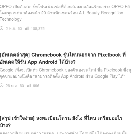
OPPO เปิดตัวสมาร์ทโฟนเน้นเซลฟี่ด้วยสมองกลอัจฉริยะอย่าง OPPO F5
โดยชูจุดเด่นกล้องหน้า 20 ล้านพิกเซลพร้อม A.I. Beauty Recognition
Technology
2 พ.ย. 60
เปิด
108,375
อ่าน
[อัพเดตล่าสุด] Chromebook รุ่นไหนนอกจาก Pixelbook ที่
อัพเดตให้รัน App Android ได้บ้าง?
Google เพึ่งจะเปิดตัว Chromebook ของตัวเองรุ่นใหม่ ชื่อ Pixelbook ซึ่งชู
จุดขายอย่างนึงคือ “สามารถติดตั้ง App Android ผ่าน Google Play ได้”
26 ต.ค. 60
เปิด
696
อ่าน
[สรุป เข้าใจง่าย] ลงทะเบียนโดรน ยังไง ที่ไหน เตรียมอะไร
บ้าง?
หลังจากที่เคยเสนอข่าว “กสทช. ประกาศห้ามโดรนที่ไม่ได้ลงทะเบียนขึ้น