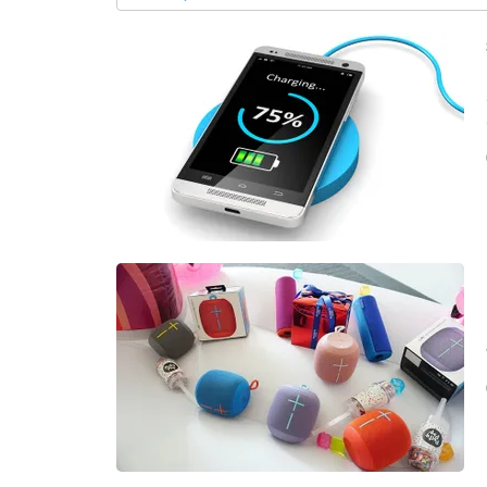
ล่าสุด
อัปเดตจีน
เช็กข่าวชัวร์
ติดตามสนุกโซเชี
ดาวน์โหลดสนุกแอปฟรี
สงวนลิขสิทธิ์ ©
2569
บริษัท อิมเมจ ฟิวเจอร์ (ประเทศไทย) จำกัด