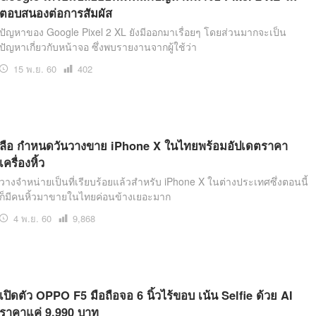
ตอบสนองต่อการสัมผัส
ปัญหาของ Google Pixel 2 XL ยังมีออกมาเรื่อยๆ โดยส่วนมากจะเป็น
ปัญหาเกี่ยวกับหน้าจอ ซึ่งพบรายงานจากผู้ใช้ว่า
15 พ.ย. 60
เปิด
402
อ่าน
ลือ กำหนดวันวางขาย iPhone X ในไทยพร้อมอัปเดตราคา
เครื่องหิ้ว
วางจำหน่ายเป็นที่เรียบร้อยแล้วสำหรับ iPhone X ในต่างประเทศซึ่งตอนนี้
ก็มีคนหิ้วมาขายในไทยค่อนข้างเยอะมาก
4 พ.ย. 60
เปิด
9,868
อ่าน
เปิดตัว OPPO F5 มือถือจอ 6 นิ้วไร้ขอบ เน้น Selfie ด้วย AI
ราคาแค่ 9,990 บาท