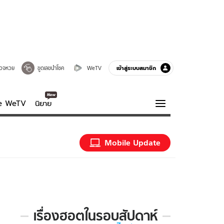
เข้าสู่ระบบสมาชิก
วจหวย
ขูดเลขนำโชค
WeTV
ve WeTV
นิยาย
รบรส
ความรู้รอบตัว
Mobile Update
ฮาวทู
กูรู-รอบรู้
เรื่องฮอตในรอบสัปดาห์
เรื่อง