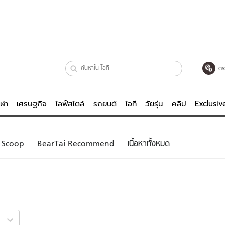
ตร
ีฬา
เศรษฐกิจ
ไลฟ์สไตล์
รถยนต์
ไอที
วัยรุ่น
คลิป
Exclusi
ตรวจหวย
ไลฟ์สไตล์
บันเทิงค
Scoop
BearTai Recommend
เนื้อหาทั้งหมด
ผู้หญิง
หนัง-ละคร
ผู้ชาย
เพลง
ย
วัยรุ่น
เกมส์
ไอที
คลิป
รถยนต์
พอดแคสต์