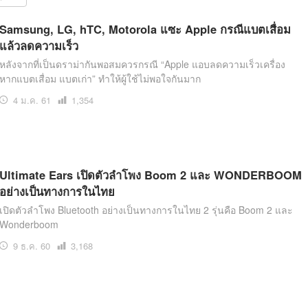
สุขภาพ
ดูทีวี
Samsung, LG, hTC, Motorola แซะ Apple กรณีแบตเสื่อม
แล้วลดความเร็ว
เที่ยว-กิน
WeTV
หลังจากที่เป็นดราม่ากันพอสมควรกรณี “Apple แอบลดความเร็วเครื่อง
Tasteful Thailand
Exclusive
หากแบตเสื่อม แบตเก่า” ทำให้ผู้ใช้ไม่พอใจกันมาก
Sanook Choice
นิยาย
4 ม.ค. 61
เปิด
1,354
อ่าน
ยลได้ที่
Ultimate Ears เปิดตัวลำโพง Boom 2 และ WONDERBOOM
อย่างเป็นทางการในไทย
ร่วมงานกับเ
เปิดตัวลำโพง Bluetooth อย่างเป็นทางการในไทย 2 รุ่นคือ Boom 2 และ
Wonderboom
9 ธ.ค. 60
เปิด
3,168
อ่าน