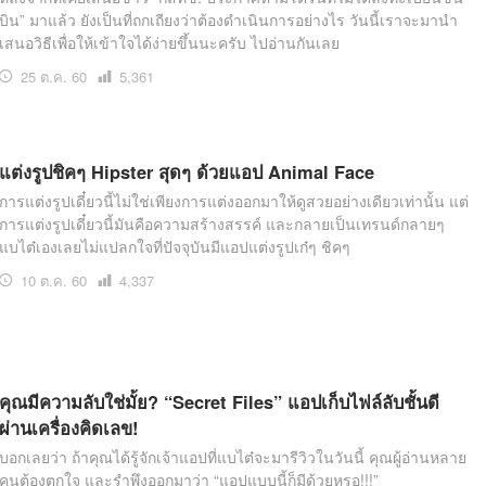
บิน” มาแล้ว ยังเป็นที่ถกเถียงว่าต้องดำเนินการอย่างไร วันนี้เราจะมานำ
เสนอวิธีเพื่อให้เข้าใจได้ง่ายขึ้นนะครับ ไปอ่านกันเลย
25 ต.ค. 60
เปิด
5,361
อ่าน
แต่งรูปชิคๆ Hipster สุดๆ ด้วยแอป Animal Face
การแต่งรูปเดี๋ยวนี้ไม่ใช่เพียงการแต่งออกมาให้ดูสวยอย่างเดียวเท่านั้น แต่
การแต่งรูปเดี๋ยวนี้มันคือความสร้างสรรค์ และกลายเป็นเทรนด์กลายๆ
แบไต๋เองเลยไม่แปลกใจที่ปัจจุบันมีแอปแต่งรูปเก๋ๆ ชิคๆ
10 ต.ค. 60
เปิด
4,337
อ่าน
คุณมีความลับใช่มั้ย? “Secret Files” แอปเก็บไฟล์ลับชั้นดี
ผ่านเครื่องคิดเลข!
บอกเลยว่า ถ้าคุณได้รู้จักเจ้าแอปที่แบไต๋จะมารีวิวในวันนี้ คุณผู้อ่านหลาย
คนต้องตกใจ และรำพึงออกมาว่า “แอปแบบนี้ก็มีด้วยหรอ!!!”