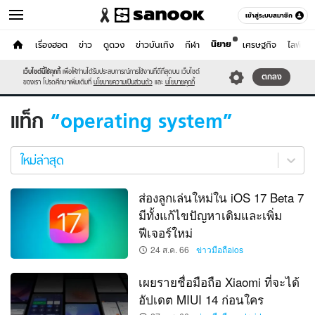
เข้าสู่ระบบสมาชิก
นิยาย
หน้าแรก
เรื่องฮอต
ข่าว
ดูดวง
ข่าวบันเทิง
กีฬา
เศรษฐกิจ
ไลฟ์สไต
ไอที
เว็บไซต์นี้ใช้คุกกี้
เพื่อให้ท่านได้รับประสบการณ์การใช้งานที่ดีที่สุดบน เว็บไซต์
หมวดอื่นๆ
ตกลง
ของเรา โปรดศึกษาเพิ่มเติมที่
นโยบายความเป็นส่วนตัว
และ
นโยบายคุกกี้
แท็ก
operating system
operating
system
ใหม่ล่าสุด
ใหม่
ล่าสุด
ส่องลูกเล่นใหม่ใน iOS 17 Beta 7
มีทั้งแก้ไขปัญหาเดิมและเพิ่ม
ฟีเจอร์ใหม่
24 ส.ค. 66
ข่าวมือถือios
เผยรายชื่อมือถือ Xiaomi ที่จะได้
อัปเดต MIUI 14 ก่อนใคร