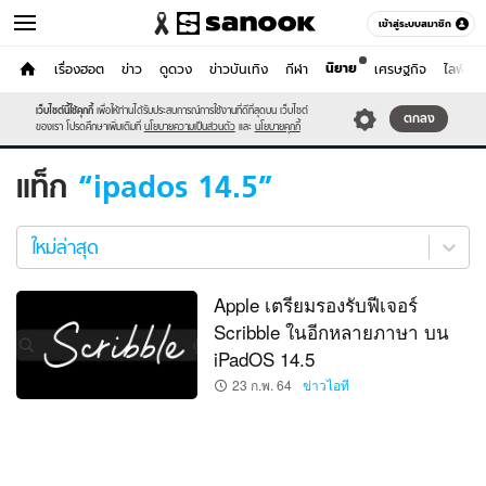
เข้าสู่ระบบสมาชิก
นิยาย
หน้าแรก
เรื่องฮอต
ข่าว
ดูดวง
ข่าวบันเทิง
กีฬา
เศรษฐกิจ
ไลฟ์สไต
ไอที
เว็บไซต์นี้ใช้คุกกี้
เพื่อให้ท่านได้รับประสบการณ์การใช้งานที่ดีที่สุดบน เว็บไซต์
หมวดอื่นๆ
ตกลง
ของเรา โปรดศึกษาเพิ่มเติมที่
นโยบายความเป็นส่วนตัว
และ
นโยบายคุกกี้
แท็ก
ipados 14.5
ipados
14.5
ใหม่ล่าสุด
ใหม่
ล่าสุด
Apple เตรียมรองรับฟีเจอร์
Scribble ในอีกหลายภาษา บน
iPadOS 14.5
23 ก.พ. 64
ข่าวไอที