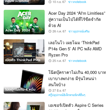
10 ก.ย. 67
ข่าวnotebook
Acer Day 2024 “AI'm Limitless”
สู่ความเป็นไปได้ที่ไร้ขีดจำกัด
ด้วย AI
26 ก.ค. 67
ข่าวอุปกรณ์เสริม
เลอโนโว เผยโฉม ‘ThinkPad
P14s Gen 5’ AI PC พลัง AMD
Ryzen Pro
25 ก.ค. 67
ข่าวnotebook
โน๊ตบุ๊คราคาไม่เกิน 40,000 บาท
เบาบางพกง่าย มีรุ่นไหนน่า
สนใจบ้าง
27 มิ.ย. 67
สกู๊ปอุปกรณ์อิเล็กทรอนิกส์อื่นๆ
เอเซอร์เปิดตัว Aspire C Series