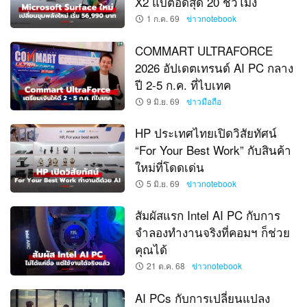
X2 แบตอึดสุด 20 ชั่วโมง
1 ก.ค. 69
ข่าวnotebook
COMMART ULTRAFORCE
2026 อัปเดตเทรนด์ AI PC กลาง
ปี 2-5 ก.ค. ที่ไบเทค
9 มิ.ย. 69
ข่าวมือถือ
HP ประเทศไทยเปิดวิสัยทัศน์
“For Your Best Work” กับสินค้า
ใหม่ที่โดดเด่น
5 มิ.ย. 69
ข่าวnotebook
สัมผัสแรก Intel AI PC กับการ
จำลองทำงานจริงที่คอมฯ ก็ช่วย
คุณได้
21 ต.ค. 68
ข่าวnotebook
AI PCs กับการเปลี่ยนแปลง