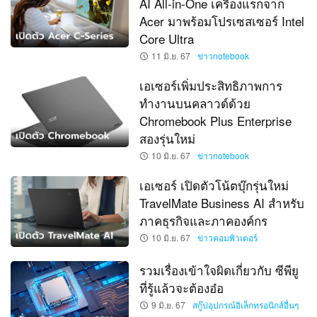
AI All-in-One เครื่องแรกจาก
Acer มาพร้อมโปรเซสเซอร์ Intel
Core Ultra
11 มิ.ย. 67
ข่าวnotebook
เอเซอร์เพิ่มประสิทธิภาพการ
ทำงานบนคลาวด์ด้วย
Chromebook Plus Enterprise
สองรุ่นใหม่
10 มิ.ย. 67
ข่าวnotebook
เอเซอร์ เปิดตัวโน้ตบุ๊กรุ่นใหม่
TravelMate Business AI สำหรับ
ภาคธุรกิจและภาคองค์กร
10 มิ.ย. 67
ข่าวคอมพิวเตอร์
รวมเรื่องเข้าใจผิดเกี่ยวกับ ซีพียู
ที่รู้แล้วจะต้องอ๋อ
9 มิ.ย. 67
สกู๊ปอุปกรณ์อิเล็กทรอนิกส์อื่นๆ