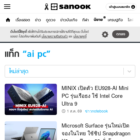
เข้าสู่ระบบสมาชิก
นิยาย
หน้าแรก
เรื่องฮอต
ข่าว
ดูดวง
ข่าวบันเทิง
กีฬา
เศรษฐกิจ
ไลฟ์สไต
ไอที
เว็บไซต์นี้ใช้คุกกี้
เพื่อให้ท่านได้รับประสบการณ์การใช้งานที่ดีที่สุดบน เว็บไซต์
หมวดอื่นๆ
ตกลง
ของเรา โปรดศึกษาเพิ่มเติมที่
นโยบายความเป็นส่วนตัว
และ
นโยบายคุกกี้
แท็ก
ai pc
ai
pc
ใหม่ล่าสุด
ใหม่
ล่าสุด
MINIX เปิดตัว EU928-AI Mini
PC รุ่นเรือธง ใช้ Intel Core
Ultra 9
1 ส.ค. 69
ข่าวnotebook
Microsoft Surface รุ่นใหม่เปิด
จองในไทย ใช้ชิป Snapdragon