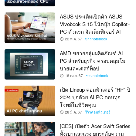
ASUS ประเดิมเปิดตัว ASUS
Vivobook S 15 โน้ตบุ๊ก Copilot+
PC ตัวแรก จัดเต็มฟีเจอร์ AI
22 พ.ค. 67
ข่าวnotebook
AMD ขยายกลุ่มผลิตภัณฑ์ AI
PC สำหรับธุรกิจ ครอบคลุมโม
บายและเดสก์ท็อป
18 เม.ย. 67
ข่าวnotebook
เปิด Lineup คอมพิวเตอร์ "HP" ปี
2024 บุกด้วย AI PC ตอบทุก
โจทย์ในชีวิตคุณ
28 มี.ค. 67
รีวิวคอมพิวเตอร์
[CES] เปิดตัว Acer Swift Series
ทั้งเบาและแรง ยกระดับความ