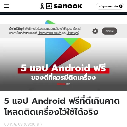
ไอที
เข้าสู่ระบบสมาชิก
หมวดอื่นๆ
//s.isanook.com/hi/0/ud/325/1626302/pla.jpg
Sanook
//s.isanook.com/sr/0/images/logo-
600
60
new-
sanook.png
เว็บไซต์นี้ใช้คุกกี้
เพื่อให้ท่านได้รับประสบการณ์การใช้งานที่ดีที่สุดบน เว็บไซต์
ตกลง
ของเรา โปรดศึกษาเพิ่มเติมที่
นโยบายความเป็นส่วนตัว
และ
นโยบายคุกกี้
5 แอป Android ฟรีที่ดีเกินคาด
โหลดติดเครื่องไว้ใช้ได้จริง
08 ก.ค. 69 (09:30 น.)