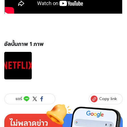
อัลบั้มภาพ 1 ภาพ
อัลบั้ม
ภาพ
1
ภาพ
ของ
เตรียม
บ้าน
แตก
Copy link
แชร์
Netflix
เตรียม
เอา
จริง
จัดการ