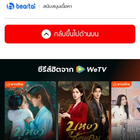
สนับสนุนเนื้อหา
กลับขึ้นไปด้านบน
ซีรีส์ฮิตจาก