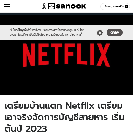
ไอที
เข้าสู่ระบบสมาชิก
หมวดอื่นๆ
//s.isanook.com/hi/0/ud/314/1571401/net.jpg
Sanook
//s.isanook.com/sr/0/images/logo-
600
60
new-
sanook.png
เว็บไซต์นี้ใช้คุกกี้
เพื่อให้ท่านได้รับประสบการณ์การใช้งานที่ดีที่สุดบน เว็บไซต์
ตกลง
ของเรา โปรดศึกษาเพิ่มเติมที่
นโยบายความเป็นส่วนตัว
และ
นโยบายคุกกี้
เตรียมบ้านแตก Netflix เตรียม
เอาจริงจัดการบัญชีสายหาร เริ่ม
ต้นปี 2023