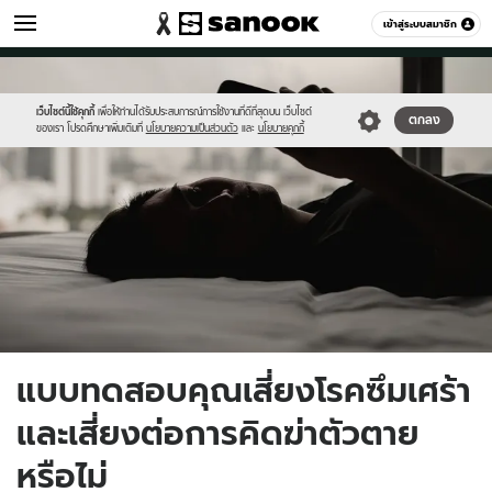
สุขภาพ
เข้าสู่ระบบสมาชิก
หมวดอื่นๆ
//s.isanook.com/he/0/ud/6/33337/depress.jpg
Sanook
//s.isanook.com/sr/0/images/logo-
600
60
new-
sanook.png
เว็บไซต์นี้ใช้คุกกี้
เพื่อให้ท่านได้รับประสบการณ์การใช้งานที่ดีที่สุดบน เว็บไซต์
ตกลง
ของเรา โปรดศึกษาเพิ่มเติมที่
นโยบายความเป็นส่วนตัว
และ
นโยบายคุกกี้
แบบทดสอบคุณเสี่ยงโรคซึมเศร้า
และเสี่ยงต่อการคิดฆ่าตัวตาย
หรือไม่