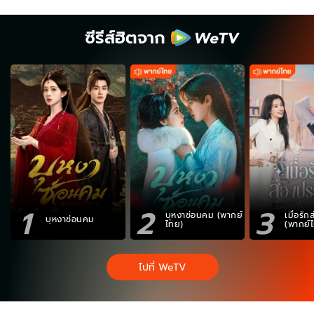
ซีรีส์ฮิตจาก
1
2
3
บุหงาซ่อนคม (พากย์
เมื่อรั
บุหงาซ่อนคม
ไทย)
(พากย์
ไปที่ WeTV