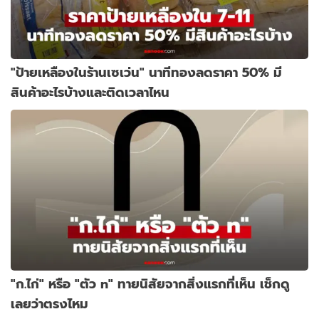
"ป้ายเหลืองในร้านเซเว่น" นาทีทองลดราคา 50% มี
สินค้าอะไรบ้างและติดเวลาไหน
"ก.ไก่" หรือ "ตัว n" ทายนิสัยจากสิ่งแรกที่เห็น เช็กดู
เลยว่าตรงไหม