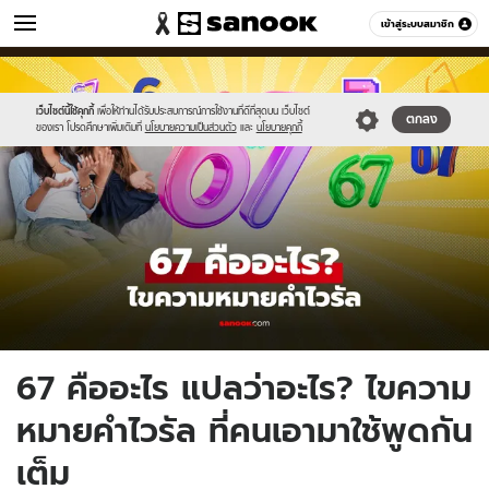
วัยรุ่น
เข้าสู่ระบบสมาชิก
หมวดอื่นๆ
//s.isanook.com/ca/0/ud/286/1431755/new-
Sanook
//s.isanook.com/sr/0/images/logo-
600
60
thumbnail1200x720_v2-
new-
20.jpg
sanook.png
เว็บไซต์นี้ใช้คุกกี้
เพื่อให้ท่านได้รับประสบการณ์การใช้งานที่ดีที่สุดบน เว็บไซต์
ตกลง
ของเรา โปรดศึกษาเพิ่มเติมที่
นโยบายความเป็นส่วนตัว
และ
นโยบายคุกกี้
67 คืออะไร แปลว่าอะไร? ไขความ
หมายคำไวรัล ที่คนเอามาใช้พูดกัน
เต็ม