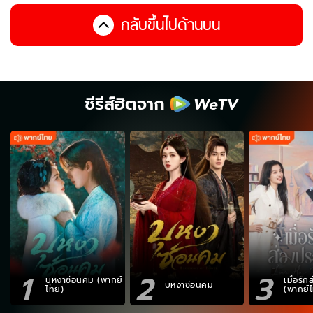
กลับขึ้นไปด้านบน
ซีรีส์ฮิตจาก
1
2
3
บุหงาซ่อนคม (พากย์
เมื่อรั
บุหงาซ่อนคม
ไทย)
(พากย์