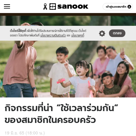
วัยรุ่น
เข้าสู่ระบบสมาชิก
หมวดอื่นๆ
//s.isanook.com/ca/0/ud/282/1410119/istock-
Sanook
//s.isanook.com/sr/0/images/logo-
600
60
1314281491.jpg
new-
sanook.png
เว็บไซต์นี้ใช้คุกกี้
เพื่อให้ท่านได้รับประสบการณ์การใช้งานที่ดีที่สุดบน เว็บไซต์
ตกลง
ของเรา โปรดศึกษาเพิ่มเติมที่
นโยบายความเป็นส่วนตัว
และ
นโยบายคุกกี้
กิจกรรมที่น่า “ใช้เวลาร่วมกัน”
ของสมาชิกในครอบครัว
19 มิ.ย. 65 (18:00 น.)