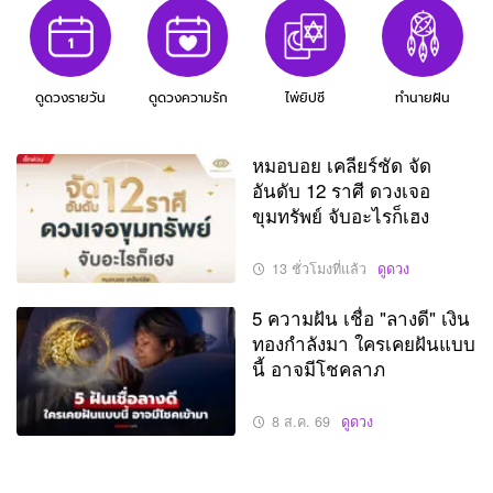
ดูดวงรายวัน
ดูดวงความรัก
ไพ่ยิปซี
ทำนายฝัน
หมอบอย เคลียร์ชัด จัด
อันดับ 12 ราศี ดวงเจอ
ขุมทรัพย์ จับอะไรก็เฮง
13 ชั่วโมงที่แล้ว
ดูดวง
5 ความฝัน เชื่อ "ลางดี" เงิน
ทองกำลังมา ใครเคยฝันแบบ
นี้ อาจมีโชคลาภ
8 ส.ค. 69
ดูดวง