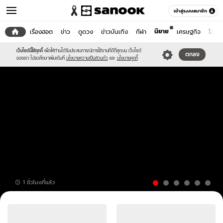
เข้าสู่ระบบสมาชิก
นิยาย
หน้าแรก
เรื่องฮอต
ข่าว
ดูดวง
ข่าวบันเทิง
กีฬา
เศรษฐกิจ
ไลฟ์ส
เว็บไซต์นี้ใช้คุกกี้
เพื่อให้ท่านได้รับประสบการณ์การใช้งานที่ดีที่สุดบน เว็บไซต์
ตกลง
ของเรา โปรดศึกษาเพิ่มเติมที่
นโยบายความเป็นส่วนตัว
และ
นโยบายคุกกี้
หญิง
1 ชั่วโมงที่แล้ว
วัย
50
ข่าว
ช็อก!