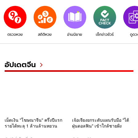
ตรวจหวย
สถิติหวย
อ่านนิยาย
เช็กข่าวชัวร์
ดูดว
อัปเดตจีน
เม็ดเงิน "โฆษณาจีน" ครึ่งปีแรก
เจ้อเจียงยกระดับแผนรับมือ "ไต้
รายได้ทะลุ 1 ล้านล้านหยวน
ฝุ่นดอลฟิน" เข้าใกล้ชายฝั่ง