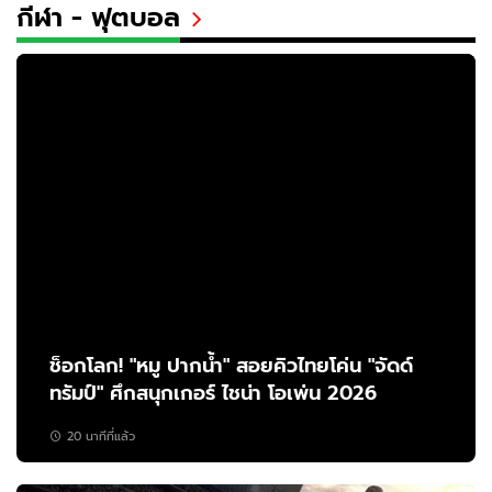
กีฬา - ฟุตบอล
ช็อกโลก! "หมู ปากน้ำ" สอยคิวไทยโค่น "จัดด์
ทรัมป์" ศึกสนุกเกอร์ ไชน่า โอเพ่น 2026
20 นาทีที่แล้ว