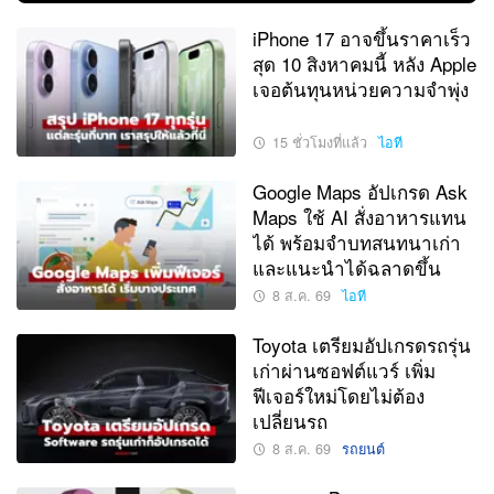
iPhone 17 อาจขึ้นราคาเร็ว
สุด 10 สิงหาคมนี้ หลัง Apple
เจอต้นทุนหน่วยความจำพุ่ง
15 ชั่วโมงที่แล้ว
ไอที
Google Maps อัปเกรด Ask
Maps ใช้ AI สั่งอาหารแทน
ได้ พร้อมจำบทสนทนาเก่า
และแนะนำได้ฉลาดขึ้น
8 ส.ค. 69
ไอที
Toyota เตรียมอัปเกรดรถรุ่น
เก่าผ่านซอฟต์แวร์ เพิ่ม
ฟีเจอร์ใหม่โดยไม่ต้อง
เปลี่ยนรถ
8 ส.ค. 69
รถยนต์