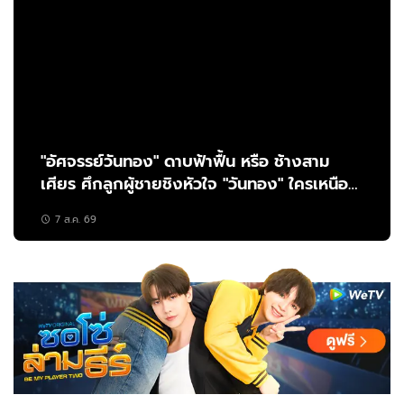
"อัศจรรย์วันทอง" ดาบฟ้าฟื้น หรือ ช้างสาม
เศียร ศึกลูกผู้ชายชิงหัวใจ "วันทอง" ใครเหนือ
กว่ากัน?
7 ส.ค. 69