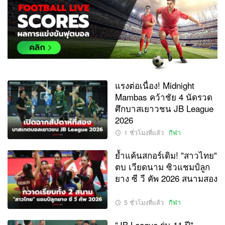
แรงต่อเนื่อง! Midnight
Mambas คว้าชัย 4 นัดรวด
ศึกบาสเยาวชน JB League
2026
1 ชั่วโมงที่แล้ว
กีฬา
ย้ำแค้นสกอร์เดิม! "สาวไทย"
ตบ เวียดนาม ซิวแชมป์ลูก
ยาง ซี วี คัพ 2026 สนามสอง
5 ชั่วโมงที่แล้ว
กีฬา
"JB League รุ่น 11 ปี"