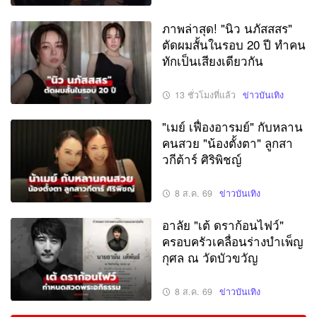
ภาพล่าสุด! "นิว นภัสสสร"
ตัดผมสั้นในรอบ 20 ปี ทำคน
ทักเป็นเสียงเดียวกัน
13 ชั่วโมงที่แล้ว
ข่าวบันเทิง
"เมย์ เฟื่องอารมย์" กับหลาน
คนสวย "น้องตั้งตา" ลูกสา
วกีต้าร์ ศิริพิชญ์
8 ส.ค. 69
ข่าวบันเทิง
อาลัย "เต้ ดราก้อนไฟว์"
ครอบครัวเคลื่อนร่างบำเพ็ญ
กุศล ณ วัดบัวขวัญ
8 ส.ค. 69
ข่าวบันเทิง