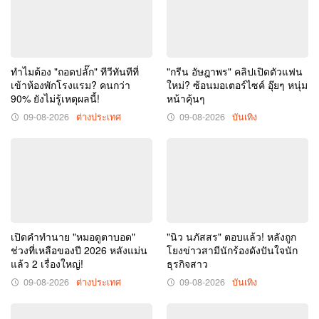
เด่น
เป็น
"กระดูก
วัน
พรุน"
นี้
ก่อน
ทำไมต้อง "ถอดปลั๊ก" ทีวีทันทีที่
"กรีน อัษฎาพร" คลิปเปิดตัวแฟน
หมอ
เข้าห้องพักโรงแรม? คนกว่า
ใหม่? ซ้อนมอเตอร์ไซค์ อุ๊ยๆ หนุ่ม
90% ยังไม่รู้เหตุผลนี้!
หน้าคุ้นๆ
สะดุด
ตา
09-08-2026
ต่างประเทศ
09-08-2026
บันเทิง
"มื้อ
เช้า"
ที่
กิน
ประจำ
เปิดคำทำนาย "หมอดูตาบอด"
"นิว นภัสสร" ตอบแล้ว! หลังถูก
ช่วงที่เหลือของปี 2026 หลังแม่น
โยงข่าวสามีนักร้องดังปันใจนัก
แล้ว 2 เรื่องใหญ่!
ธุรกิจสาว
09-08-2026
ต่างประเทศ
09-08-2026
บันเทิง