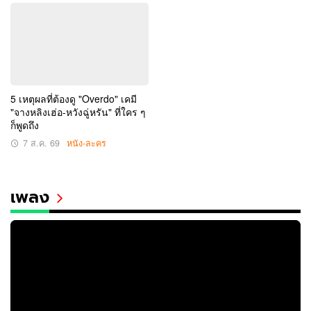
5 เหตุผลที่ต้องดู "Overdo" เคมี
"จางหลิงเฮ่อ-หวังฉู่หรัน" ที่ใคร ๆ
ก็พูดถึง
7 ส.ค. 69
หนัง-ละคร
เพลง